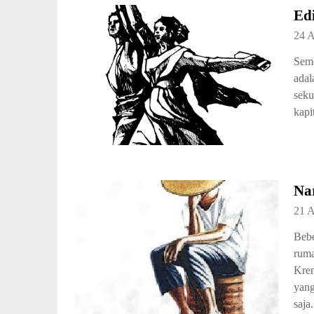
Edi
24 A
Seme
adal
seku
kapi
Na
21 A
Bebe
ruma
Krem
yang
saja