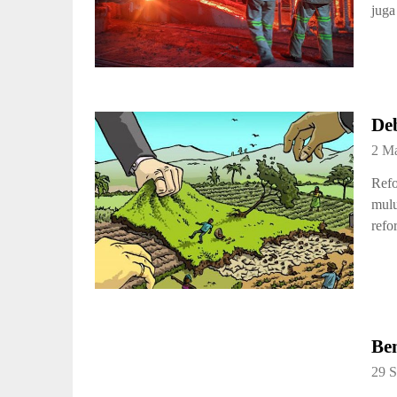
juga
De
2 M
Refo
mulu
refo
Ben
29 