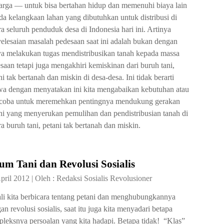
arga — untuk bisa bertahan hidup dan memenuhi biaya lain
a kelangkaan lahan yang dibutuhkan untuk distribusi di
ra seluruh penduduk desa di Indonesia hari ini. Artinya
elesaian masalah pedesaan saat ini adalah bukan dengan
a melakukan tugas mendistribusikan tanah kepada massa
saan tetapi juga mengakhiri kemiskinan dari buruh tani,
ni tak bertanah dan miskin di desa-desa. Ini tidak berarti
a dengan menyatakan ini kita mengabaikan kebutuhan atau
oba untuk meremehkan pentingnya mendukung gerakan
ni yang menyerukan pemulihan dan pendistribusian tanah di
ra buruh tani, petani tak bertanah dan miskin.
m Tani dan Revolusi Sosialis
pril 2012
|
Oleh :
Redaksi Sosialis Revolusioner
li kita berbicara tentang petani dan menghubungkannya
an revolusi sosialis, saat itu juga kita menyadari betapa
leksnya persoalan yang kita hadapi. Betapa tidak! “Klas”