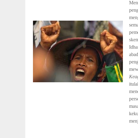
Meny
peng
meng
sema
peme
skem
Idha
abad
peng
mewa
Keag
itul
mend
pers
masa
keku
menj