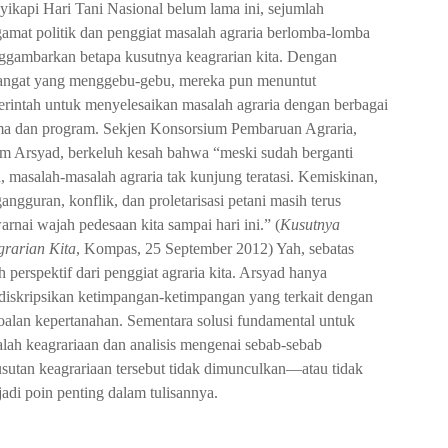
ikapi Hari Tani Nasional belum lama ini, sejumlah
amat politik dan penggiat masalah agraria berlomba-lomba
gambarkan betapa kusutnya keagrarian kita. Dengan
ngat yang menggebu-gebu, mereka pun menuntut
rintah untuk menyelesaikan masalah agraria dengan berbagai
a dan program. Sekjen Konsorsium Pembaruan Agraria,
m Arsyad, berkeluh kesah bahwa “meski sudah berganti
, masalah-masalah agraria tak kunjung teratasi. Kemiskinan,
angguran, konflik, dan proletarisasi petani masih terus
rnai wajah pedesaan kita sampai hari ini.” (
Kusutnya
rarian Kita
, Kompas, 25 September 2012) Yah, sebatas
ah perspektif dari penggiat agraria kita. Arsyad hanya
iskripsikan ketimpangan-ketimpangan yang terkait dengan
oalan kepertanahan. Sementara solusi fundamental untuk
lah keagrariaan dan analisis mengenai sebab-sebab
sutan keagrariaan tersebut tidak dimunculkan—atau tidak
adi poin penting dalam tulisannya.