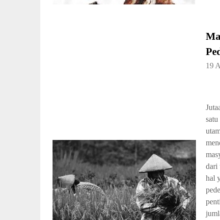
Ma
Pe
19 A
Juta
satu
utam
mend
masy
dari
hal 
pede
pent
juml