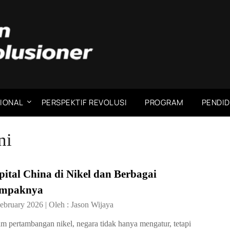
IONAL
PERSPEKTIF REVOLUSI
PROGRAM
PENDID
ni
ital China di Nikel dan Berbagai
mpaknya
ebruary 2026
|
Oleh :
Jason Wijaya
m pertambangan nikel, negara tidak hanya mengatur, tetapi