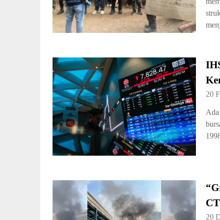
memb
stru
menj
IH
Ken
20 F
Ada 
burs
1998
“G
CT
20 