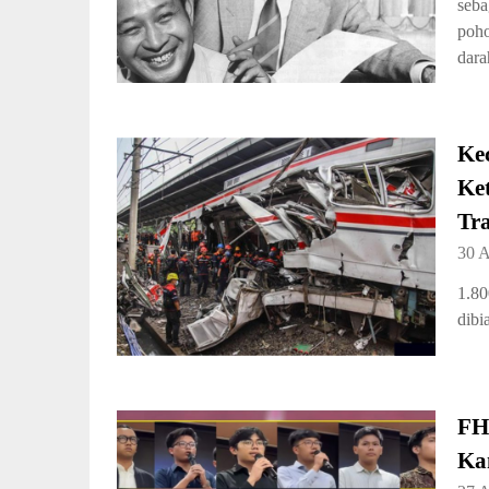
seba
poho
dara
Ke
Ket
Tr
30 A
1.80
dibi
FH
Ka