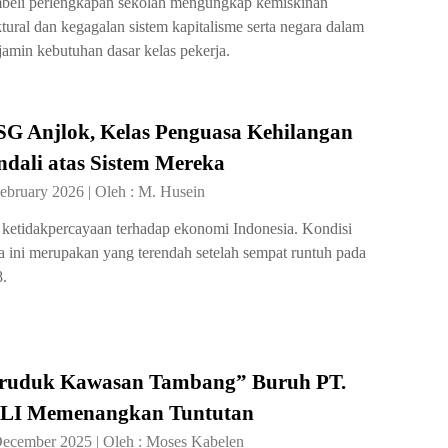
eli perlengkapan sekolah mengungkap kemiskinan
ktural dan kegagalan sistem kapitalisme serta negara dalam
amin kebutuhan dasar kelas pekerja.
SG Anjlok, Kelas Penguasa Kehilangan
dali atas Sistem Mereka
ebruary 2026
|
Oleh :
M. Husein
ketidakpercayaan terhadap ekonomi Indonesia. Kondisi
a ini merupakan yang terendah setelah sempat runtuh pada
.
ruduk Kawasan Tambang” Buruh PT.
LI Memenangkan Tuntutan
December 2025
|
Oleh :
Moses Kabelen