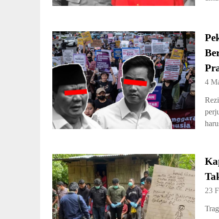
Pe
Be
Pr
4 M
Rezi
perj
haru
Ka
Ta
23 F
Trag