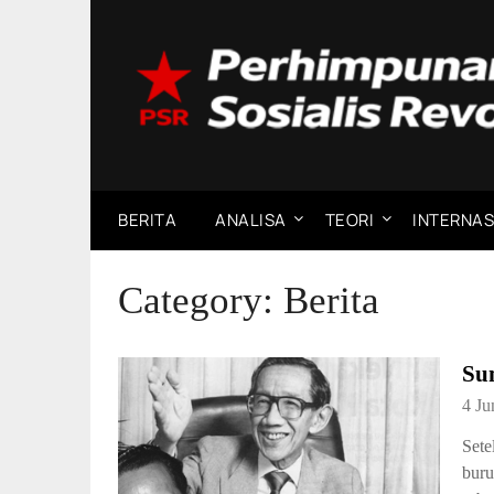
Skip
to
content
BERITA
ANALISA
TEORI
INTERNAS
Category:
Berita
Su
4 Ju
Sete
buru