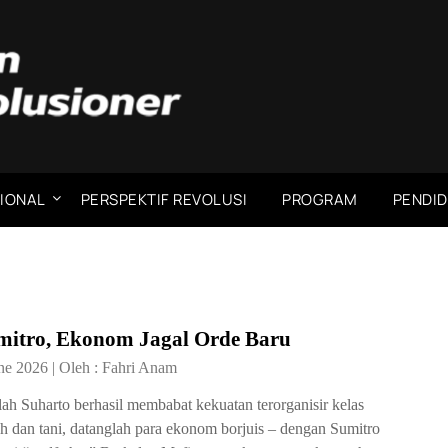
IONAL
PERSPEKTIF REVOLUSI
PROGRAM
PENDID
mitro, Ekonom Jagal Orde Baru
ne 2026
|
Oleh :
Fahri Anam
lah Suharto berhasil membabat kekuatan terorganisir kelas
h dan tani, datanglah para ekonom borjuis – dengan Sumitro