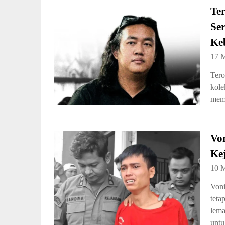
Ter
Ser
Ke
17 
Tero
kole
memp
Von
Ke
10 
Voni
teta
lema
untu