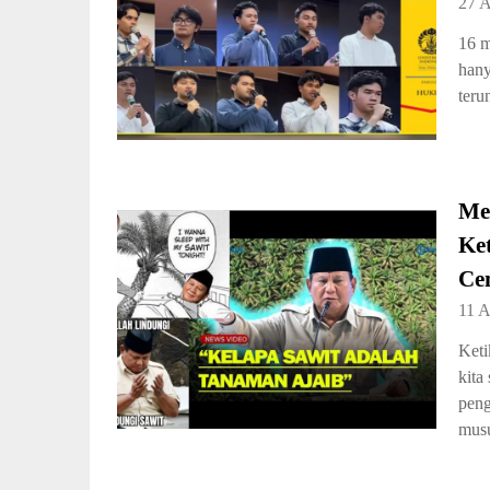
27 A
16 m
hany
teru
Me
Ke
Ce
11 A
Keti
kita
peng
musu