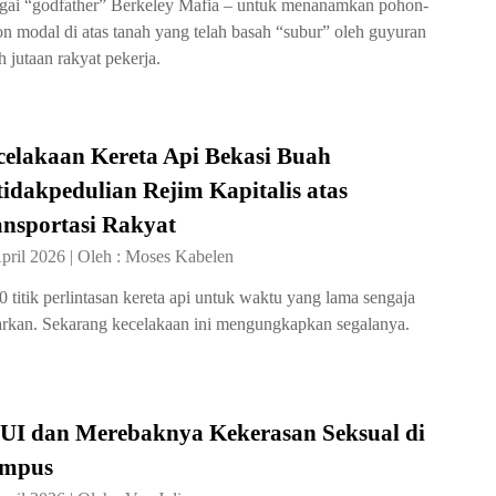
gai “godfather” Berkeley Mafia – untuk menanamkan pohon-
n modal di atas tanah yang telah basah “subur” oleh guyuran
h jutaan rakyat pekerja.
celakaan Kereta Api Bekasi Buah
idakpedulian Rejim Kapitalis atas
ansportasi Rakyat
pril 2026
|
Oleh :
Moses Kabelen
0 titik perlintasan kereta api untuk waktu yang lama sengaja
arkan. Sekarang kecelakaan ini mengungkapkan segalanya.
UI dan Merebaknya Kekerasan Seksual di
mpus