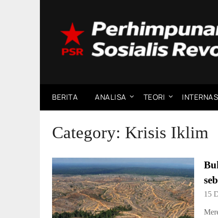
Skip
to
content
BERITA
ANALISA
TEORI
INTERNAS
Category:
Krisis Iklim
Bu
se
15 
Mere