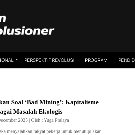
IONAL
PERSPEKTIF REVOLUSI
PROGRAM
PENDID
kan Soal ‘Bad Mining’: Kapitalisme
bagai Masalah Ekologis
December 2025
|
Oleh :
Yuga Pralaya
ka menyalahkan rakyat pekerja untuk menutupi akar