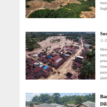
masa
ling
Sos
11 
Mere
meny
peke
Sist
para
alam
Ba
Di