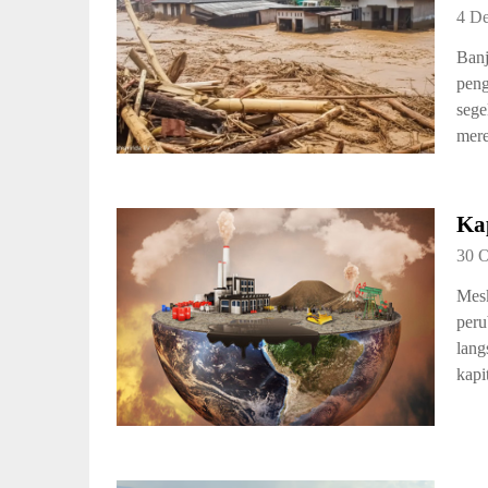
4 D
Banj
peng
sege
mere
Ka
30 
Mesk
peru
lang
kapi