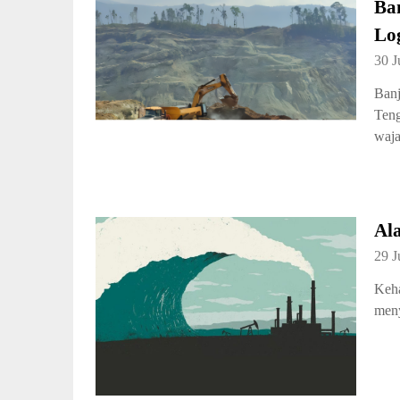
Ba
Log
30 J
Banj
Teng
waja
Al
29 J
Keha
meny