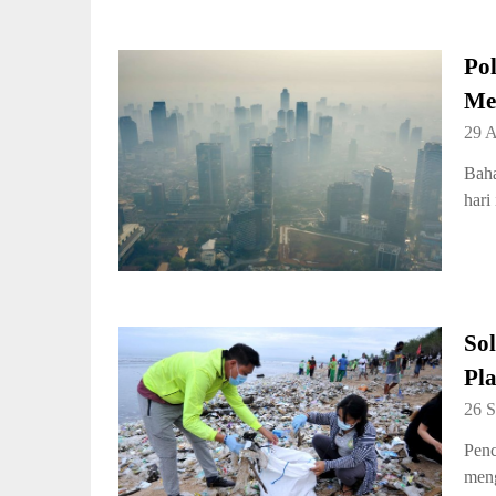
Pol
Me
29 
Baha
hari
Sol
Pla
26 
Penc
meng