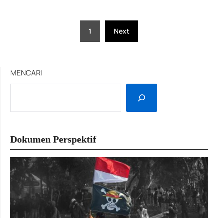
Posts
1
Next
pagination
MENCARI
Dokumen Perspektif