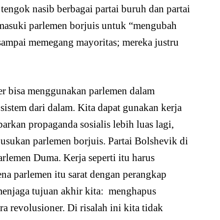
tengok nasib berbagai partai buruh dan partai
emasuki parlemen borjuis untuk “mengubah
 sampai memegang mayoritas; mereka justru
oner bisa menggunakan parlemen dalam
sistem dari dalam. Kita dapat gunakan kerja
arkan propaganda sosialis lebih luas lagi,
sukan parlemen borjuis. Partai Bolshevik di
rlemen Duma. Kerja seperti itu harus
ena parlemen itu sarat dengan perangkap
menjaga tujuan akhir kita: menghapus
 revolusioner. Di risalah ini kita tidak