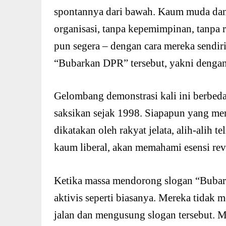
spontannya dari bawah. Kaum muda dan
organisasi, tanpa kepemimpinan, tanpa r
pun segera – dengan cara mereka sendir
“Bubarkan DPR” tersebut, yakni deng
Gelombang demonstrasi kali ini berbed
saksikan sejak 1998. Siapapun yang me
dikatakan oleh rakyat jelata, alih-alih 
kaum liberal, akan memahami esensi revo
Ketika massa mendorong slogan “Bubar
aktivis seperti biasanya. Mereka tidak 
jalan dan mengusung slogan tersebut. M