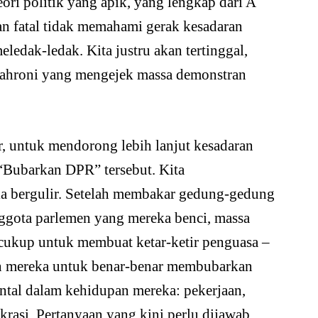
ri politik yang apik, yang lengkap dari A
an fatal tidak memahami gerak kesadaran
ledak-ledak. Kita justru akan tertinggal,
i Sahroni yang mengejek massa demonstran
r, untuk mendorong lebih lanjut kesadaran
 “Bubarkan DPR” tersebut. Kita
 ia bergulir. Setelah membakar gedung-gedung
ggota parlemen yang mereka benci, massa
u cukup untuk membuat ketar-ketir penguasa –
an mereka untuk benar-benar membubarkan
al dalam kehidupan mereka: pekerjaan,
krasi. Pertanyaan yang kini perlu dijawab,