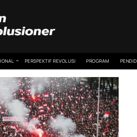
IONAL
PERSPEKTIF REVOLUSI
PROGRAM
PENDID