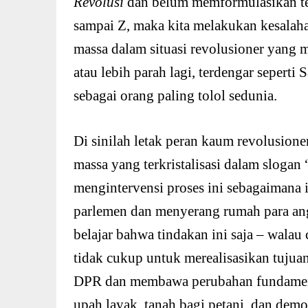
Revolusi
dan belum memformulasikan teo
sampai Z, maka kita melakukan kesalah
massa dalam situasi revolusioner yang me
atau lebih parah lagi, terdengar sepert
sebagai orang paling tolol sedunia.
Di sinilah letak peran kaum revolusione
massa yang terkristalisasi dalam slogan
mengintervensi proses ini sebagaimana
parlemen dan menyerang rumah para an
belajar bahwa tindakan ini saja – wala
tidak cukup untuk merealisasikan tuju
DPR dan membawa perubahan fundament
upah layak, tanah bagi petani, dan demo