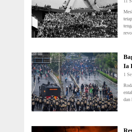
11 
Mesk
teta
teng
revo
Ba
Ia
1 S
Roda
enta
dan 
Re