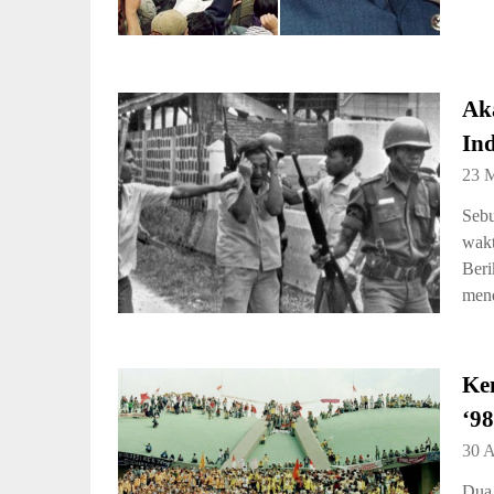
Ak
In
23 
Sebu
wakt
Beri
mend
Ke
‘9
30 A
Dua 