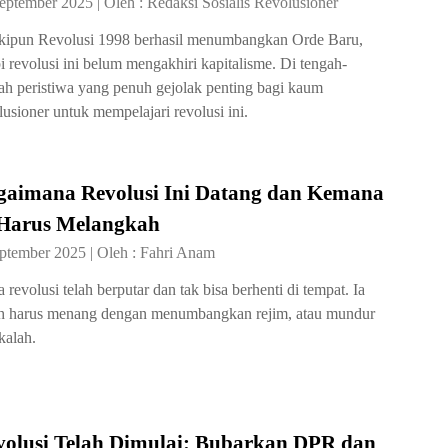
September 2025
|
Oleh :
Redaksi Sosialis Revolusioner
ipun Revolusi 1998 berhasil menumbangkan Orde Baru,
pi revolusi ini belum mengakhiri kapitalisme. Di tengah-
ah peristiwa yang penuh gejolak penting bagi kaum
lusioner untuk mempelajari revolusi ini.
gaimana Revolusi Ini Datang dan Kemana
 Harus Melangkah
eptember 2025
|
Oleh :
Fahri Anam
 revolusi telah berputar dan tak bisa berhenti di tempat. Ia
h harus menang dengan menumbangkan rejim, atau mundur
kalah.
volusi Telah Dimulai: Bubarkan DPR dan