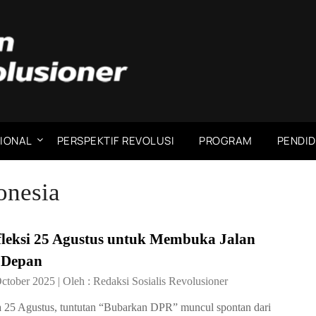
IONAL
PERSPEKTIF REVOLUSI
PROGRAM
PENDID
onesia
fleksi 25 Agustus untuk Membuka Jalan
 Depan
October 2025
|
Oleh :
Redaksi Sosialis Revolusioner
 25 Agustus, tuntutan “Bubarkan DPR” muncul spontan dari