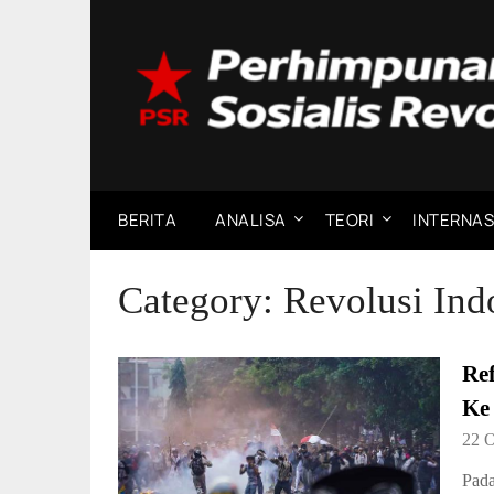
Skip
to
content
BERITA
ANALISA
TEORI
INTERNAS
Category:
Revolusi Ind
Re
Ke
22 
Pada