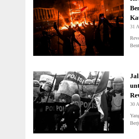
Be
Ka
31 
Revo
Bent
Ja
un
Rev
30 
Yang
Berj