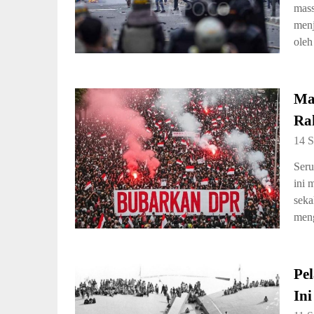
mass
menj
oleh
Ma
Ra
14 
Seru
ini 
seka
men
Pel
Ini