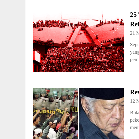
25
Ref
21 
Sepe
yang
pemb
Rev
12 
Bula
peke
men