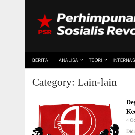
Skip
to
content
BERITA
ANALISA
TEORI
INTERNAS
Category:
Lain-lain
Deg
Ke
4 Oc
Didi