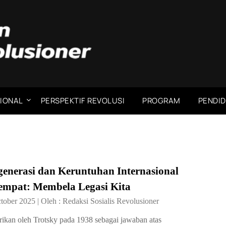
IONAL
PERSPEKTIF REVOLUSI
PROGRAM
PENDID
enerasi dan Keruntuhan Internasional
empat: Membela Legasi Kita
tober 2025
|
Oleh :
Redaksi Sosialis Revolusioner
rikan oleh Trotsky pada 1938 sebagai jawaban atas