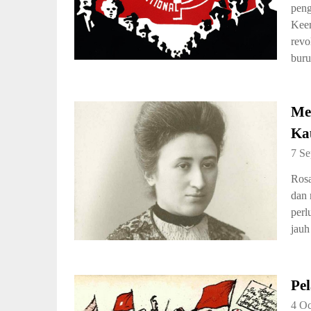
peng
Kee
revo
buru
Me
Ka
7 S
Rosa
dan 
perl
jauh
Pel
4 Oc