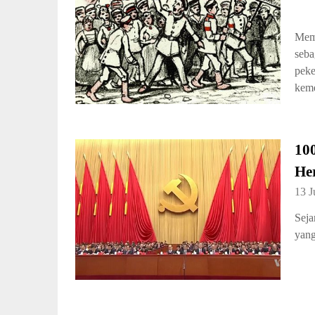
Memo
seba
peke
keme
10
He
13 J
Seja
yang