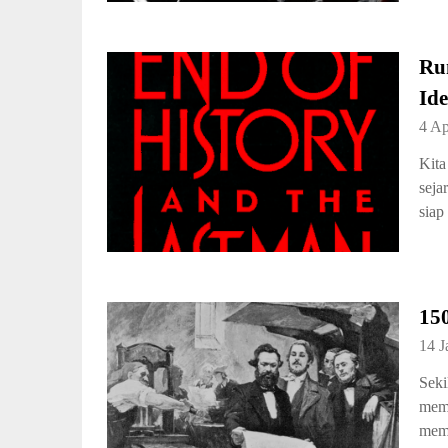
Ru
Ide
4 Ap
Kita
seja
siap
15
14 J
Seki
memb
memb