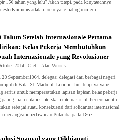
ir 150 tahun yang lalu? Akan tetapi, pada kenyataannya
festo Komunis adalah buku yang paling modern.
 Tahun Setelah Internasionale Pertama
dirikan: Kelas Pekerja Membutuhkan
uah Internasionale yang Revolusioner
October 2014
|
Oleh :
Alan Woods
 28 September1864, delegasi-delegasi dari berbagai negeri
umpul di Balai St. Martin di London. Inilah upaya yang
ng serius untuk mempersatukan lapisan-lapisan kelas pekerja
 paling maju dalam suatu skala internasional. Pertemuan itu
kukan sebagai suatu konsekuensi dari solidaritas internasional
m menanggapi perlawanan Polandia pada 1863.
olusi Spanyol yang Dikhianati