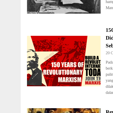
hamp
Mani
150
Di
Seb
20 
Pada
berk
pali
yang
dila
dala
Rev