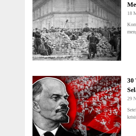
Me
18 
Komu
meng
30
Se
29 
Sete
kris