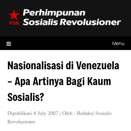
Skip
to
content
Menu
Nasionalisasi di Venezuela
– Apa Artinya Bagi Kaum
Sosialis?
Dipublikasi 4 July 2007
|
Oleh :
Redaksi Sosialis
Revolusioner