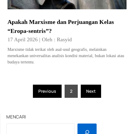
Apakah Marxisme dan Perjuangan Kelas
“Eropa-sentris”?
17 April 2026
|
Oleh :
Rasyid
Marxisme tidak terikat oleh asal-usul geografis, melainkan
menekankan universalitas analisis kondisi material, bukan lokasi atau
budaya tertentu.
Posts
Previous
2
Next
pagination
MENCARI