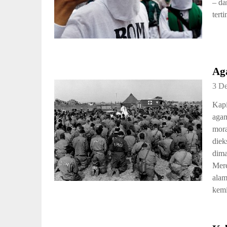
– da
tert
Ag
3 D
Kapi
agam
mora
diek
dima
Mere
alam
kemi