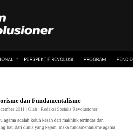
IONAL
PERSPEKTIF REVOLUSI
PROGRAM
PENDID
rorisme dan Fundamentalisme
ecember 2011
|
Oleh :
Redaksi Sosialis Revolusioner
u agama adalah keluh kesah dari makhluk tertindas dan
ung-hati dari dunia yang kejam, maka fundamentalisme agama