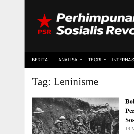
Skip
to
content
BERITA
ANALISA
TEORI
INTERNAS
Tag:
Leninisme
Bol
Pe
So
19 