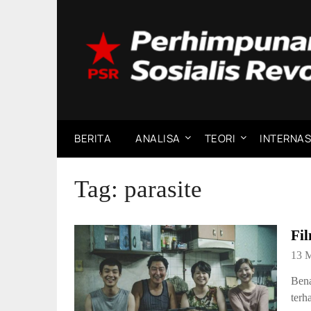
Skip
to
content
BERITA
ANALISA
TEORI
INTERNAS
Tag:
parasite
Fil
13 
Bena
terh