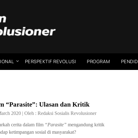
IONAL
PERSPEKTIF REVOLUSI
PROGRAM
PENDID
m “Parasite”: Ulasan dan Kritik
March 2020
|
Oleh :
Redaksi Sosialis Revolusioner
rkah cerita dalam film
“Parasite”
mengandung kritik
adap ketimpangan sosial di masyarakat?